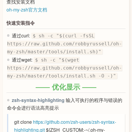
查找安装文档
oh-my-zsh官方文档
快速安装指令
通过curl:
$ sh -c "$(curl -fsSL
https://raw.github.com/robbyrussell/oh-
my-zsh/master/tools/install.sh)"
通过wget:
$ sh -c "$(wget
https://raw.github.com/robbyrussell/oh-
my-zsh/master/tools/install.sh -O -)"
优化显示
zsh-syntax-highlighting
输入可执行的程序与错误的
命令会进行语法高亮提示
git clone
https://github.com/zsh-users/zsh-syntax-
highlighting.git
${ZSH_CUSTOM:-~/.oh-my-