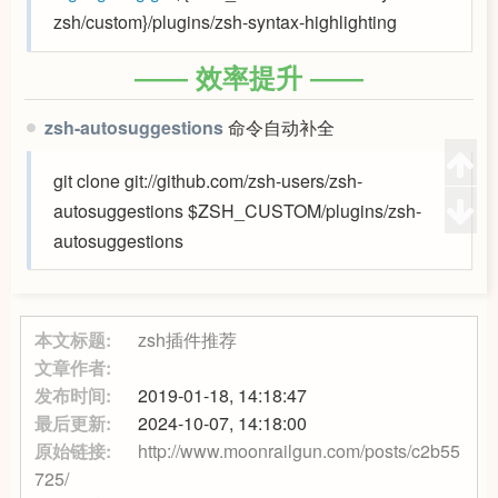
zsh/custom}/plugins/zsh-syntax-highlighting
效率提升
zsh-autosuggestions
命令自动补全
git clone git://github.com/zsh-users/zsh-
autosuggestions $ZSH_CUSTOM/plugins/zsh-
autosuggestions
本文标题:
zsh插件推荐
文章作者:
发布时间:
2019-01-18, 14:18:47
最后更新:
2024-10-07, 14:18:00
原始链接:
http://www.moonrailgun.com/posts/c2b55
725/