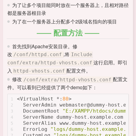
为了让多个项目能同时放在一个服务器上，且相对路径
都是服务器根目录
为了在一个服务器上分配多个2级域名指向的项目
配置方法
首先找到Apache安装目录。修
改
,将
/conf/httpd.conf
Include
这行启用。即引
conf/extra/httpd-vhosts.conf
入
配置文件。
httpd-vhosts.conf
修改
配置文
/conf/extra/httpd-vhosts.conf
件。可以看到已经提供了两个demo如下：
<VirtualHost *:
80
>
1
  ServerAdmin webmaster@dummy-host
.exam
2
  DocumentRoot 
"E:/XAMPP/htdocs/dummy-h
3
  ServerName dummy-host
.example
.com
4
  ServerAlias www
.dummy-host
.example
.co
5
  ErrorLog 
"logs/dummy-host.example.com
6
  CustomLog 
"logs/dummy-host.example.co
7