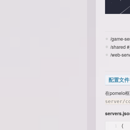
/game-
/share
/web-se
配置文件
在pome
server/c
servers.js
{
1