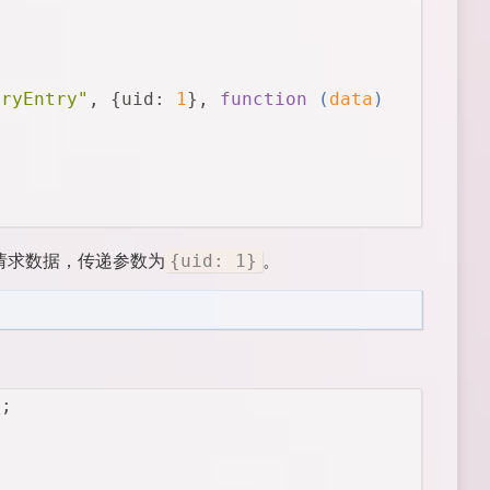
eryEntry"
, {
uid
: 
1
}, 
function
 (
data
) 
{
请求数据，传递参数为
。
{uid: 1}
);