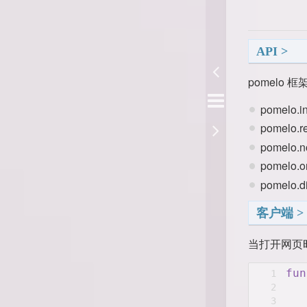
API
pomelo
pomelo.i
pomelo.r
pomelo.
pomelo.
pomelo.
客户端
当打开网页
fun
1
2
3