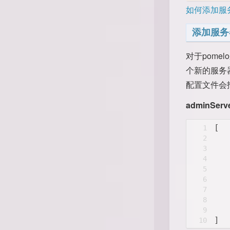
如何添加服
添加服务
对于pom
个新的服务
配置文件会
adminServe
[
1
   
2
3
4
   
5
   
6
7
8
   
9
]
10