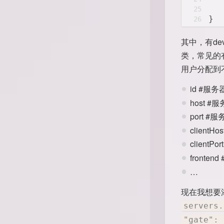
   
25
}
26
其中，有de
类，常见的有
用户分配到
id #服
host #
port 
client
clien
fronte
…
现在我想要添
servers.
"gate": 