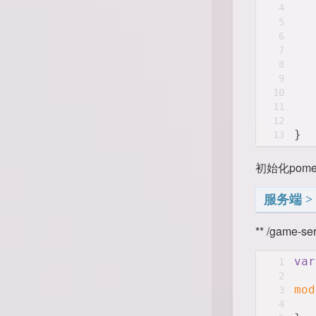
4
5
6
7
8
9
10
11
12
}
13
初始化pom
服务端
** /game-se
var
1
2
mod
3
4