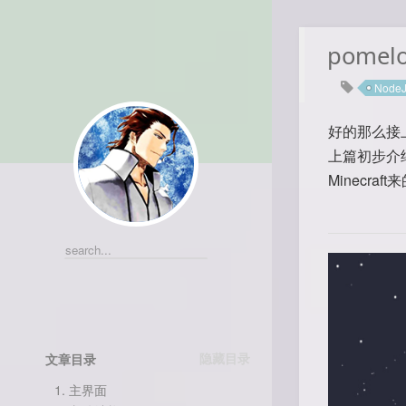
pome
Node
好的那么接
上篇初步介
Minecr
文章目录
1.
主界面