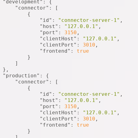
"development"
: {
"connector"
: [
         {
"id"
: 
"connector-server-1"
,
"host"
: 
"127.0.0.1"
,
"port"
: 
3150
,
"clientHost"
: 
"127.0.0.1"
,
"clientPort"
: 
3010
,
"frontend"
: 
true
         }
     ]
 },
"production"
: {
"connector"
: [
         {
"id"
: 
"connector-server-1"
,
"host"
: 
"127.0.0.1"
,
"port"
: 
3150
,
"clientHost"
: 
"127.0.0.1"
,
"clientPort"
: 
3010
,
"frontend"
: 
true
         }
     ]