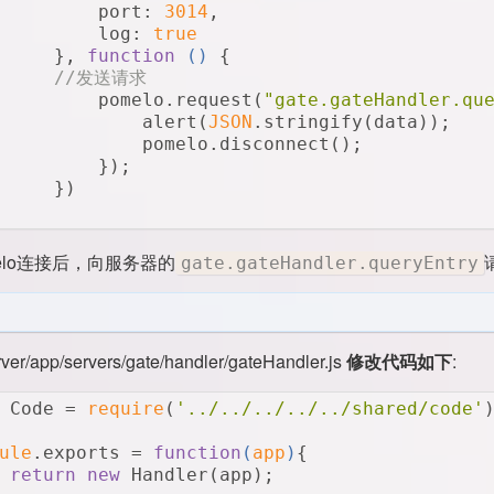
	    port: 
3014
,
	    log: 
true
	}, 
function
 (
) 
{
//发送请求
	    pomelo.request(
"gate.gateHandler.qu
	        alert(
JSON
.stringify(data));
	        pomelo.disconnect();
	    });
	})
elo连接后，向服务器的
gate.gateHandler.queryEntry
rver/app/servers/gate/handler/gateHandler.js
修改代码如下
:
 Code = 
require
(
'../../../../../shared/code'
ule
.exports = 
function
(
app
)
{
return
new
 Handler(app);