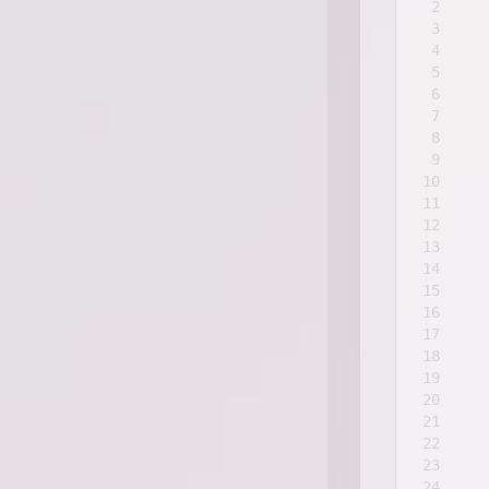
2
3
   
4
5
6
7
8
9
10
   
11
   
12
   
13
14
15
   
16
17
18
19
20
21
22
   
23
   
24