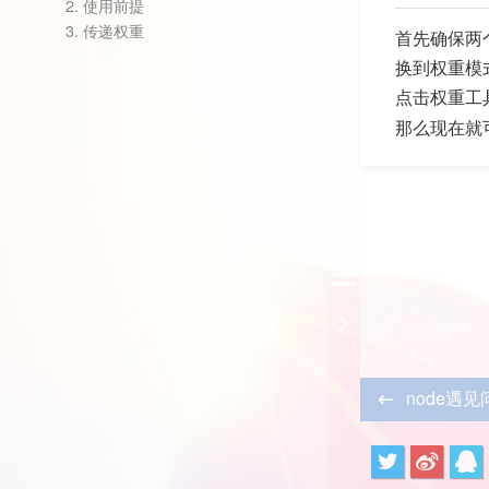
2.
使用前提
3.
传递权重
首先确保两
换到权重模
点击权重工
那么现在就
node遇