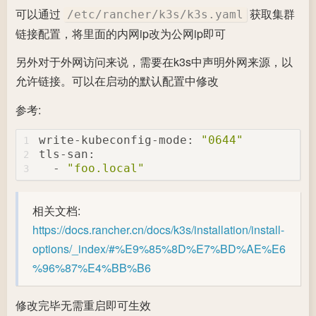
可以通过
获取集群
/etc/rancher/k3s/k3s.yaml
链接配置，将里面的内网ip改为公网ip即可
另外对于外网访问来说，需要在k3s中声明外网来源，以
允许链接。可以在启动的默认配置中修改
参考:
write-kubeconfig-mode:
"0644"
1
tls-san:
2
-
"foo.local"
3
相关文档:
https://docs.rancher.cn/docs/k3s/installation/install-
options/_index/#%E9%85%8D%E7%BD%AE%E6
%96%87%E4%BB%B6
修改完毕无需重启即可生效