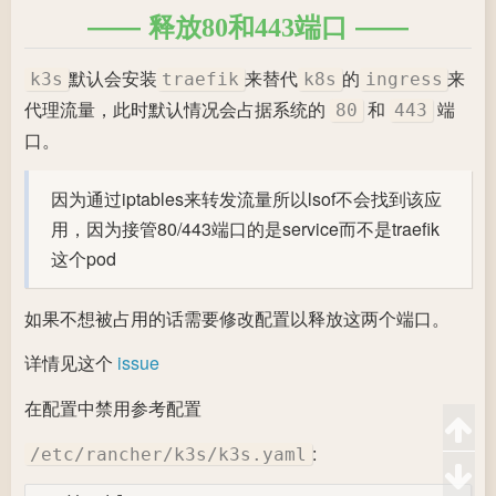
释放80和443端口
默认会安装
来替代
的
来
k3s
traefik
k8s
ingress
代理流量，此时默认情况会占据系统的
和
端
80
443
口。
因为通过iptables来转发流量所以lsof不会找到该应
用，因为接管80/443端口的是service而不是traefik
这个pod
如果不想被占用的话需要修改配置以释放这两个端口。
详情见这个
issue
在配置中禁用参考配置
:
/etc/rancher/k3s/k3s.yaml