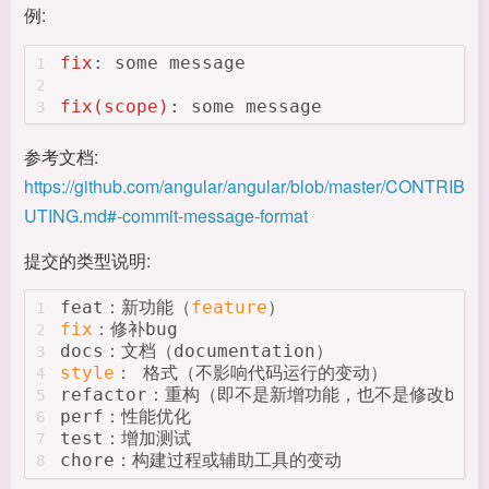
例:
fix
: some message
1
2
fix(scope)
: some message
3
参考文档:
https://github.com/angular/angular/blob/master/CONTRIB
UTING.md#-commit-message-format
提交的类型说明:
feat：新功能（
feature
）
1
fix
：修补bug
2
docs：文档（documentation）
3
style
： 格式（不影响代码运行的变动）
4
refactor：重构（即不是新增功能，也不是修改bu
5
perf：性能优化
6
test：增加测试
7
chore：构建过程或辅助工具的变动
8