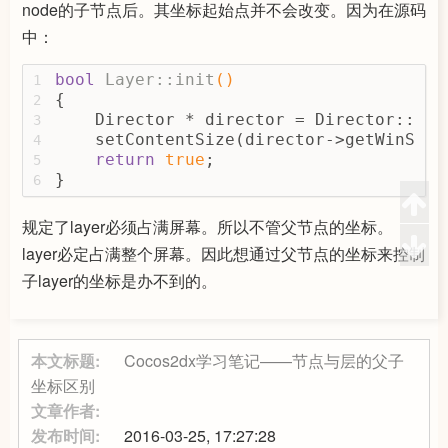
node的子节点后。其坐标起始点并不会改变。因为在源码
中：
bool
Layer::init
()
1
{
2
    Director * director = Director::get
3
    setContentSize(director->getWinSize
4
return
true
;
5
}
6
规定了layer必须占满屏幕。所以不管父节点的坐标。
layer必定占满整个屏幕。因此想通过父节点的坐标来控制
子layer的坐标是办不到的。
本文标题:
Cocos2dx学习笔记——节点与层的父子
坐标区别
文章作者:
发布时间:
2016-03-25, 17:27:28