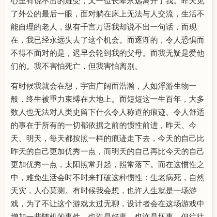
心里有说不出的难受，又一位长辈永远离开了我。昨天见
了外公的最后一眼，面对躺在床上无法与人交流，生活不
能自理的老人，纵有千言万语我却说不出一句话，而现
在，我已经永远失去了这个机会。而逐渐的，令人恐惧而
不得不面对的是，迟早会轮到我的父母。而我无疑是爱他
们的。我不害怕死亡，但我害怕离别。
有时候我就会在想，宇宙广阔而浩瀚，人如浮游生物一
般，终生被重力束缚在大地上。而短短这一生百年，大多
数人也无法对人类史留下什么令人称道的痕迹。令人舒适
的事在于所有的一切都依据之前的惯性前进，昨天、今
天、明天，每天都按照一样的痕迹走下去，今天的自己比
昨天的自己更加优秀一点，而明天的自己再比今天的自己
更加优秀一点，太阳照常升起，照常落下。而在这惯性之
中，难免生活会时不时来打破这种惯性：生老病死，自然
天灾，人心莫测。有时候我会想，也许人生就是一场游
戏，为了不让这个游戏太过无聊，设计者会在这场游戏中
增加一些随机的事件，也许是好事、也许是坏事。但往往