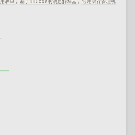
,
,
通用表单
基于BBCode的消息解释器
通用缓存管理机