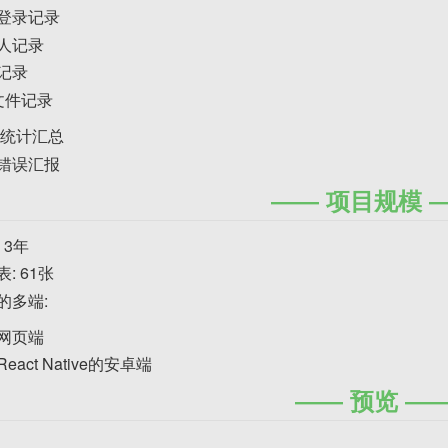
登录记录
人记录
记录
s文件记录
册统计汇总
错误汇报
项目规模
 3年
: 61张
的多端:
网页端
eact Native的安卓端
预览