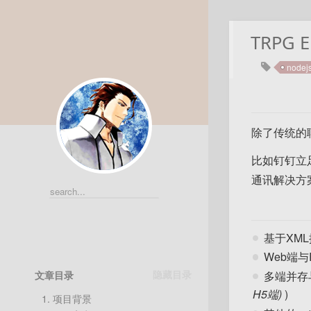
TRPG
nodej
除了传统的
比如钉钉立
通讯解决方
基于XM
Web端与
多端并存与代
文章目录
H5端)
)
1.
项目背景