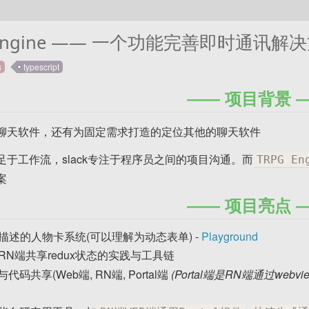
 Engine —— 一个功能完善即时通讯解
s
typescript
项目背景
聊天软件，还有为固定需求打造的定位其他的聊天软件
足于工作流，slack专注于程序员之间的项目沟通。而
TRPG En
案
项目亮点
L描述的人物卡系统(可以理解为动态表单) -
Playground
RN端共享redux状态的实践与工具链
码共享(Web端, RN端, Portal端
(Portal端是RN端通过w