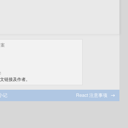
方案
文链接及作者。
移小记
React 注意事项