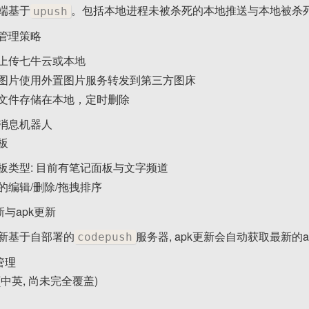
端基于
。包括本地进程未被杀死的本地推送与本地被杀死后
upush
管理策略
上传七牛云或本地
图片使用外置图片服务转发到第三方图床
文件存储在本地，定时删除
消息机器人
板
板类型: 目前有笔记面板与文字频道
的编辑/删除/拖拽排序
新与apk更新
新基于自部署的
服务器, apk更新会自动获取最新的a
codepush
管理
中英, 尚未完全覆盖)