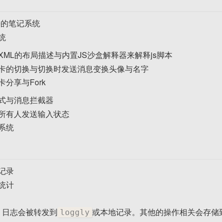
te的笔记系统
统
XML的布局描述与内置JS沙盒解释器来解释js脚本
卡的切换与切换时发送消息变换头像与名字
卡分享与Fork
式与消息拦截器
所有人发送输入状态
系统
记录
统计
: 日志会被转发到
或本地记录。其他的操作相关会存储
loggly