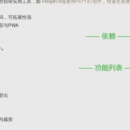
些自研实用工具，如
,
RN端WEB端通用Portal组件
快速生成
码，可拓展性强
容与PWA
依赖
7+
功能列表
登出
与裁剪