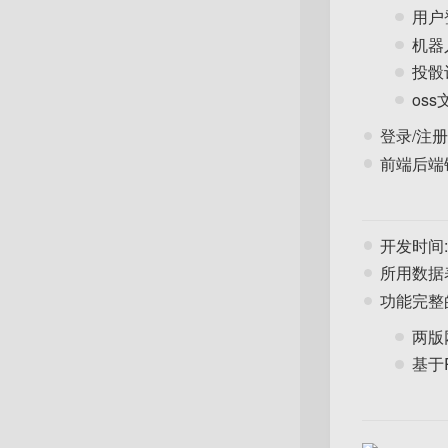
用户
机器
投骰
os
登录/注
前端后端
开发时间:
所用数据表
功能完整
两版
基于R