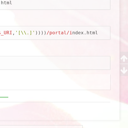
.html
$_URI
,
'[\\.]'
))))
/portal/i
ndex.html