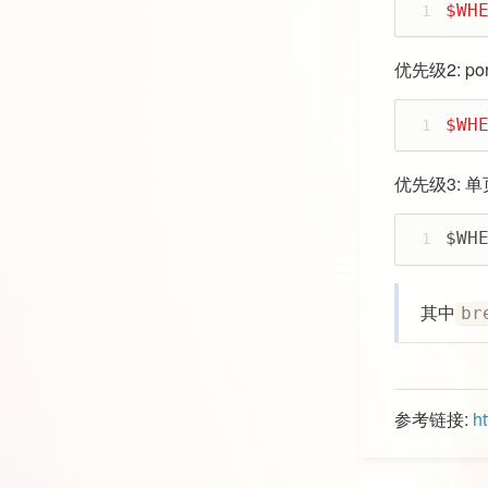
$WH
1
优先级2: por
$WH
1
优先级3: 
$WH
1
其中
br
参考链接:
h