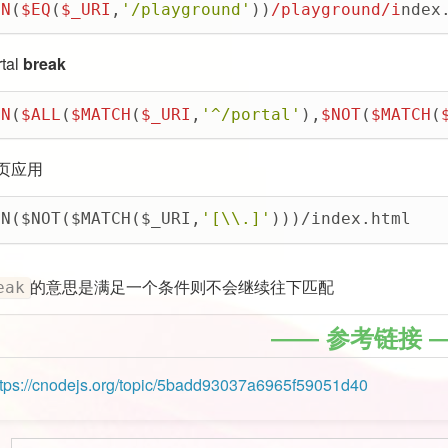
EN
(
$EQ
(
$_URI
,
'/playground'
))
/playground/i
ndex
tal
break
EN
(
$ALL
(
$MATCH
(
$_URI
,
'^/portal'
),
$NOT
(
$MATCH
(
单页应用
EN($NOT($MATCH($_URI,
'[\\.]'
)))/index.html
的意思是满足一个条件则不会继续往下匹配
eak
参考链接
ttps://cnodejs.org/topic/5badd93037a6965f59051d40