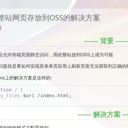
整站网页存放到OSS的解决方案
背景
后允许前端页面静态访问，因此整站放到OSS上成为可能
问题就是要如何实现原来单页应用上刷新页面无法获取到正确的
inx上的解决方案是这样的:
ation
/ {
ry_files
 $uri /index.html;
解决方案
规则编程模式下配置规则