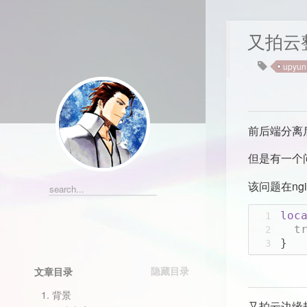
又拍云
upyun
前后端分离
但是有一个
该问题在ng
loc
1
  t
2
}
3
文章目录
1.
背景
又拍云边缘