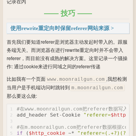
记录在内
技巧
使用rewrite重定向时保留referer网站来源
首先我们要知道referer是浏览器主动发起时带入的。跟服
务端无关。而浏览器在进行rewrite重定向时并不会带入
referer，而目前没有成熟的解决方案。这里记录一个骚操
作: 通过cookie来进行同域之间的referer传递
比如我有一个页面
,我想检测
www.moonrailgun.com
当用户是手机端访问时跳转到
m.moonrailgun.com
那么要这么做:
#在www.moonrailgun.com把referer数据写入coo
1
add_header Set-Cookie 
"referer=
$http_re
2
3
#在m.moonrailgun.com把referer数据根据co
4
if
 (
$http_cookie
 ~* 
"referer=(.+?)(?=;|
5