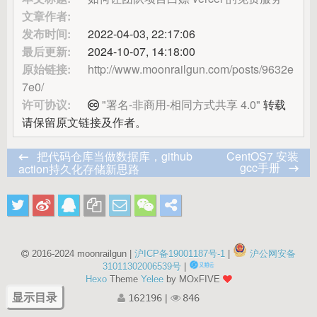
文章作者:
发布时间:
2022-04-03, 22:17:06
最后更新:
2024-10-07, 14:18:00
原始链接:
http://www.moonrailgun.com/posts/9632e
7e0/
许可协议:
"署名-非商用-相同方式共享 4.0"
转载
请保留原文链接及作者。
把代码仓库当做数据库，github
CentOS7 安装
gcc手册
action持久化存储新思路
2016-2024 moonrailgun |
沪ICP备19001187号-1
|
沪公网安备
31011302006539号
|
Hexo
Theme
Yelee
by MOxFIVE
162196
|
846