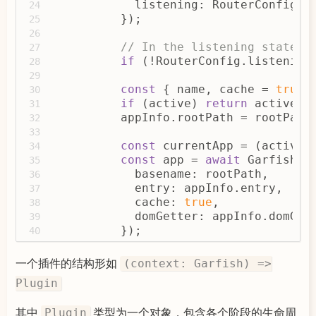
            listening: RouterConfig.l
24
          });
25
26
// In the listening state, 
27
if
 (!RouterConfig.listening
28
29
const
 { name, cache = 
true
,
30
if
 (active) 
return
 active(a
31
          appInfo.rootPath = rootPath
32
33
const
 currentApp = (activeA
34
const
 app = 
await
 Garfish.l
35
            basename: rootPath,
36
            entry: appInfo.entry,
37
            cache: 
true
,
38
            domGetter: appInfo.domGet
39
          });
40
41
if
 (app) {
42
一个插件的结构形如
(context: Garfish) =>
            app.appInfo.basename = ro
43
Plugin
44
const
 call = 
async
 (app: 
45
其中
类型为一个对象，包含各个阶段的生命周
Plugin
if
 (!app) 
return
;
46