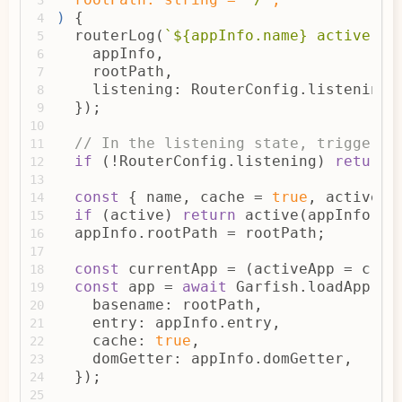
              toRouterInfo: {
) 
{
71
4
                fullPath: location.pat
  routerLog(
`
${appInfo.name}
 active`
, 
72
5
                query: parseQuery(loca
    appInfo,
73
6
                path: getPath(RouterCo
    rootPath,
74
7
              },
    listening: RouterConfig.listening,
75
8
              fromRouterInfo: {
  });
76
9
                fullPath: RouterConfig
77
10
                path: getPath(
// In the listening state, trigger t
78
11
                  RouterConfig.basenam
if
 (!RouterConfig.listening) 
return
;
79
12
                  RouterConfig.current
80
13
                ),
const
 { name, cache = 
true
, active }
81
14
                query: RouterConfig.cu
if
 (active) 
return
 active(appInfo, r
82
15
              },
  appInfo.rootPath = rootPath;
83
16
              eventType: 
'popstate'
,
84
17
            },
const
 currentApp = (activeApp = crea
85
18
          }),
const
 app = 
await
 Garfish.loadApp(ap
86
19
        );
    basename: rootPath,
87
20
      },
    entry: appInfo.entry,
88
21
false
,
    cache: 
true
,
89
22
    );
    domGetter: appInfo.domGetter,
90
23
  });
91
24
window
[__GARFISH_ROUTER_FLAG__] = 
92
25