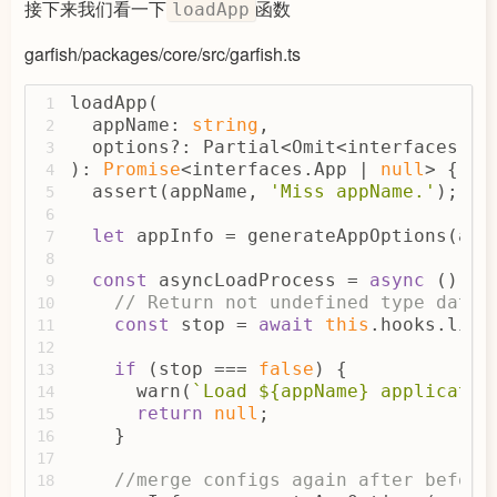
if
 (currentApp === activeApp) {
48
接下来我们看一下
函数
loadApp
await
 call(app, 
true
);
49
    }
50
garfish/packages/core/src/garfish.ts
  }
51
}
52
loadApp(
1
  appName: 
string
,
2
  options?: Partial<Omit<interfaces.Ap
3
): 
Promise
<interfaces.App | 
null
> {
4
  assert(appName, 
'Miss appName.'
);
5
6
let
 appInfo = generateAppOptions(app
7
8
const
 asyncLoadProcess = 
async
 () =>
9
// Return not undefined type data 
10
const
 stop = 
await
this
.hooks.life
11
12
if
 (stop === 
false
) {
13
      warn(
`Load 
${appName}
 applicatio
14
return
null
;
15
    }
16
17
//merge configs again after before
18