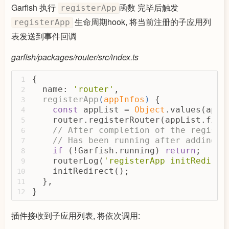
69
Garfish 执行
函数 完毕后触发
registerApp
async
function
deactive
(
appIn
70
生命周期hook, 将当前注册的子应用列
registerApp
          routerLog(
`
${appInfo.name}
 
71
表发送到事件回调
            appInfo,
72
            rootPath,
73
garfish/packages/router/src/index.ts
          });
74
75
          activeApp = 
null
;
76
{
1
const
 { name, deactive } = 
77
  name: 
'router'
,
2
if
 (deactive) 
return
 deacti
78
registerApp
(
appInfos
)
 {
3
79
const
 appList = 
Object
.values(appI
4
const
 unmount = unmounts[na
80
    router.registerRouter(appList.filt
5
          unmount && unmount();
81
// After completion of the registr
6
delete
 Garfish.apps[name];
82
// Has been running after adding r
7
83
if
 (!Garfish.running) 
return
;
8
// Nested scene to remove t
84
    routerLog(
'registerApp initRedirec
9
// To avoid the main applic
85
    initRedirect();
10
const
 needToDeleteApps = ro
86
  },
11
if
 (appInfo.rootPath === 
87
}
12
          });
88
if
 (needToDeleteApps.length
89
插件接收到子应用列表, 将依次调用:
            needToDeleteApps.forEach(
90