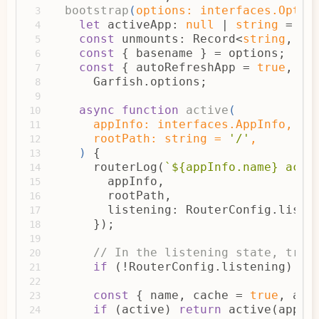
bootstrap
(
options: interfaces.Optio
3
let
 activeApp: 
null
 | 
string
 = 
nu
4
const
 unmounts: Record<
string
, 
Fu
5
const
 { basename } = options;
6
const
 { autoRefreshApp = 
true
, on
7
      Garfish.options;
8
9
async
function
active
(
10
      appInfo: interfaces.AppInfo,
11
      rootPath: 
string
 = 
'/'
,
12
) 
{
13
      routerLog(
`
${appInfo.name}
 acti
14
        appInfo,
15
        rootPath,
16
        listening: RouterConfig.liste
17
      });
18
19
// In the listening state, trig
20
if
 (!RouterConfig.listening) 
re
21
22
const
 { name, cache = 
true
, act
23
if
 (active) 
return
 active(appIn
24