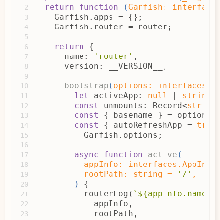
return
function
 (
Garfish: interface
2
    Garfish.apps = {};
3
    Garfish.router = router;
4
5
return
 {
6
      name: 
'router'
,
7
      version: __VERSION__,
8
9
bootstrap
(
options: interfaces.O
10
let
 activeApp: 
null
 | 
string
 
11
const
 unmounts: Record<
string
12
const
 { basename } = options;
13
const
 { autoRefreshApp = 
true
14
          Garfish.options;
15
16
async
function
active
(
17
          appInfo: interfaces.AppInfo
18
          rootPath: 
string
 = 
'/'
,
19
) 
{
20
          routerLog(
`
${appInfo.name}
 
21
            appInfo,
22
            rootPath,
23