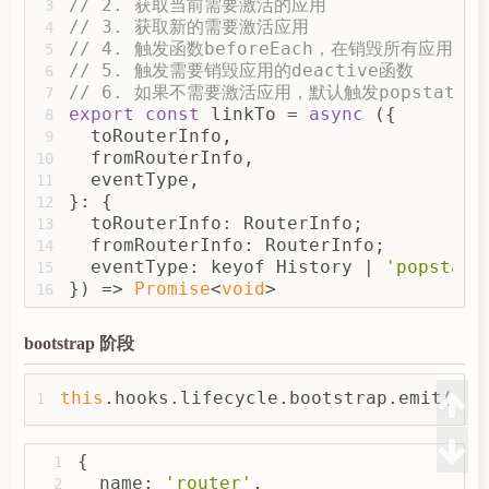
// 2. 获取当前需要激活的应用
3
// 3. 获取新的需要激活应用
4
// 4. 触发函数beforeEach，在销毁所有应用之
5
// 5. 触发需要销毁应用的deactive函数
6
// 6. 如果不需要激活应用，默认触发popstate应用
7
export
const
 linkTo = 
async
 ({
8
  toRouterInfo,
9
  fromRouterInfo,
10
  eventType,
11
}: {
12
  toRouterInfo: RouterInfo;
13
  fromRouterInfo: RouterInfo;
14
  eventType: keyof History | 
'popstate
15
}) => 
Promise
<
void
>
16
bootstrap 阶段
this
.hooks.lifecycle.bootstrap.emit(
thi
1
{
1
  name: 
'router'
,
2