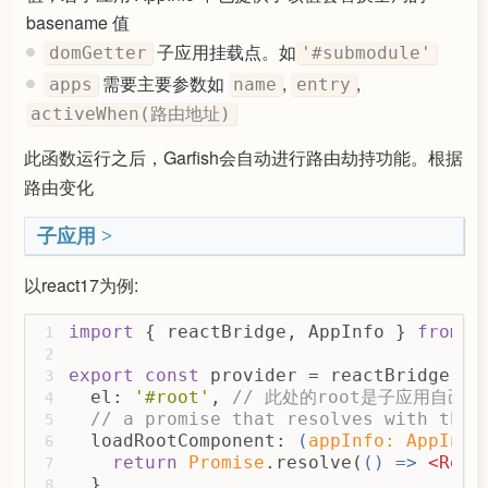
basename 值
子应用挂载点。如
domGetter
'#submodule'
需要主要参数如
,
,
apps
name
entry
activeWhen(路由地址)
此函数运行之后，Garfish会自动进行路由劫持功能。根据
路由变化
子应用
以react17为例:
import
 { reactBridge, AppInfo } 
from
'
1
2
export
const
 provider = reactBridge({
3
  el: 
'#root'
, 
// 此处的root是子应用自己声
4
// a promise that resolves with the 
5
  loadRootComponent: 
(
appInfo: AppInfo
6
return
Promise
.resolve(
() =>
<
Root
7
  },
8