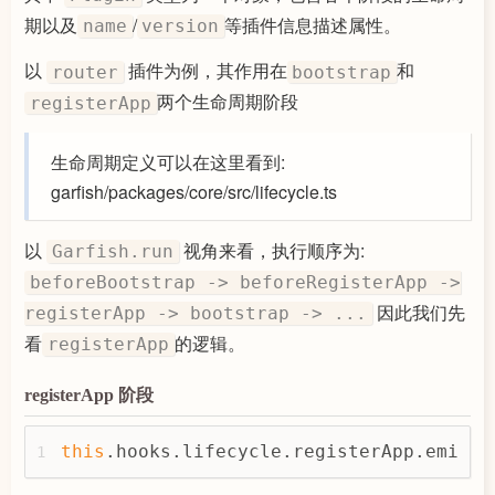
const
 isDes = cache && 
47
期以及
/
等插件信息描述属性。
name
version
if
 (isRender) {
48
return
await
 app[isDe
49
以
插件为例，其作用在
和
router
bootstrap
              } 
else
 {
50
两个生命周期阶段
registerApp
return
 app[isDes ? 
'h
51
              }
52
            };
53
生命周期定义可以在这里看到:
54
garfish/packages/core/src/lifecycle.ts
            Garfish.apps[name] = app;
55
            unmounts[name] = 
() =>
 {
56
// Destroy the applicat
57
以
视角来看，执行顺序为:
Garfish.run
if
 (app.mounting) {
58
beforeBootstrap -> beforeRegisterApp ->
delete
 Garfish.cacheA
59
              }
60
因此我们先
registerApp -> bootstrap -> ...
              call(app, 
false
);
61
看
的逻辑。
registerApp
            };
62
63
if
 (currentApp === active
registerApp 阶段
64
await
 call(app, 
true
);
65
            }
66
this
.hooks.lifecycle.registerApp.emit(c
1
          }
67
        }
68