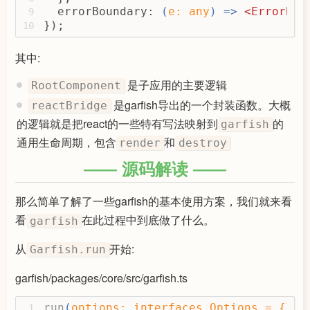
  errorBoundary: 
(
e: 
any
) =>
<
ErrorBou
9
});
10
其中:
是子应用的主要逻辑
RootComponent
是garfish导出的一个封装函数。大概
reactBridge
的逻辑就是把react的一些特有写法映射到
的
garfish
通用生命周期，包含
和
render
destroy
源码解读
那么简单了解了一些garfish的基本使用方案，我们就来看
看
在此过程中到底做了什么。
garfish
从
开始:
Garfish.run
garfish/packages/core/src/garfish.ts
run
(
options: interfaces.Options = {}
)
 
1