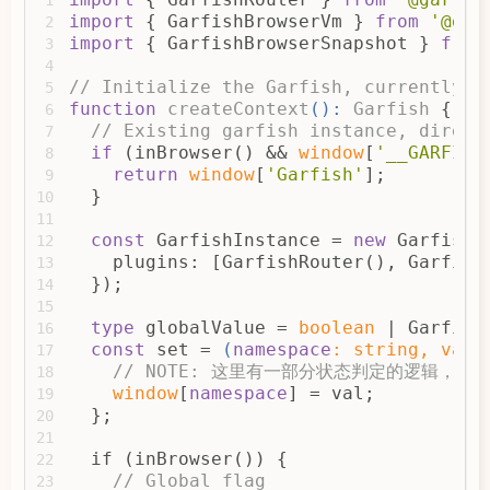
import
 { GarfishBrowserVm } 
from
'@gar
2
import
 { GarfishBrowserSnapshot } 
from
3
4
// Initialize the Garfish, currently e
5
function
createContext
(
): 
Garfish
{
6
// Existing garfish instance, direct
7
if
 (inBrowser() && 
window
[
'__GARFISH
8
return
window
[
'Garfish'
];
9
  }
10
11
const
 GarfishInstance = 
new
 Garfish(
12
    plugins: [GarfishRouter(), Garfish
13
  });
14
15
type
 globalValue = 
boolean
 | Garfish
16
const
 set = 
(
namespace
: 
string
, val:
17
// 
NOTE:
 这里有一部分状态判定的逻辑，以
18
window
[
namespace
] = val;
19
  };
20
21
  if (inBrowser()) {
22
// Global flag
23