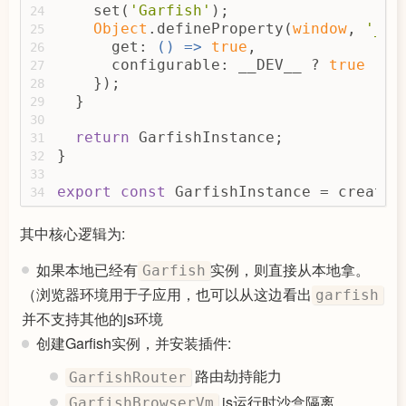
    set(
'Garfish'
);
24
Object
.defineProperty(
window
, 
'__G
25
      get: 
() =>
true
,
26
      configurable: __DEV__ ? 
true
 : 
f
27
    });
28
  }
29
30
return
 GarfishInstance;
31
}
32
33
export
const
 GarfishInstance = createC
34
其中核心逻辑为:
如果本地已经有
实例，则直接从本地拿。
Garfish
（浏览器环境用于子应用，也可以从这边看出
garfish
并不支持其他的js环境
创建Garfish实例，并安装插件:
路由劫持能力
GarfishRouter
js运行时沙盒隔离
GarfishBrowserVm