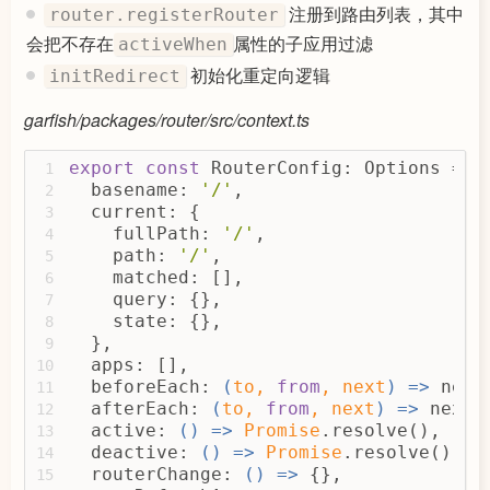
delete
 Garfish.appInfos
91
注册到路由列表，其中
router.registerRouter
delete
 Garfish.cacheApp
92
会把不存在
属性的子应用过滤
activeWhen
            });
93
            router.setRouterConfig({
94
初始化重定向逻辑
initRedirect
              apps: router.routerConf
95
return
 !needToDeleteA
96
garfish/packages/router/src/context.ts
                  (needDelete) => app
97
                );
98
export
const
 RouterConfig: Options = {
1
              }),
99
  basename: 
'/'
,
2
            });
100
  current: {
3
          }
101
    fullPath: 
'/'
,
4
        }
102
    path: 
'/'
,
5
103
    matched: [],
6
const
 apps = 
Object
.values(Ga
104
    query: {},
7
105
    state: {},
8
const
 appList = apps.filter(
(
106
  },
9
if
 (!app.basename) app.base
107
  apps: [],
10
return
 !!app.activeWhen;
108
  beforeEach: 
(
to, 
from
, next
) =>
 next
11
        }) 
as
Array
<Required<interfac
109
  afterEach: 
(
to, 
from
, next
) =>
 next(
12
110
  active: 
() =>
Promise
.resolve(),
13
const
 listenOptions = {
111
  deactive: 
() =>
Promise
.resolve(),
14
          basename,
112
  routerChange: 
() =>
 {},
15
          active,
113