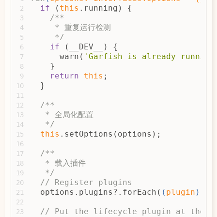
if
 (
this
.running) {
2
/**
3
     * 重复运行检测
4
     */
5
if
 (__DEV__) {
6
      warn(
'Garfish is already running
7
    }
8
return
this
;
9
  }
10
11
/**
12
   * 全局化配置
13
   */
14
this
.setOptions(options);
15
16
/**
17
   * 载入插件
18
   */
19
// Register plugins
20
  options.plugins?.forEach(
(
plugin
) =>
21
22
// Put the lifecycle plugin at the e
23