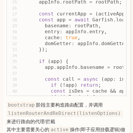
      appInfo.rootPath = rootPath;
25
26
const
 currentApp = (activeApp =
27
const
 app = 
await
 Garfish.loadA
28
        basename: rootPath,
29
        entry: appInfo.entry,
30
        cache: 
true
,
31
        domGetter: appInfo.domGetter,
32
      });
33
34
if
 (app) {
35
        app.appInfo.basename = rootPa
36
37
const
 call = 
async
 (app: inte
38
if
 (!app) 
return
;
39
const
 isDes = cache && app.
40
if
 (isRender) {
41
return
await
 app[isDes ? 
42
阶段主要构造路由配置，并调用
bootstrap
          } 
else
 {
43
listenRouterAndReDirect(listenOptions)
return
 app[isDes ? 
'hide'
44
          }
来进行路由的代理/拦截
45
        };
46
其中主要需要关心的
操作(即子应用挂载逻辑)做
active
47