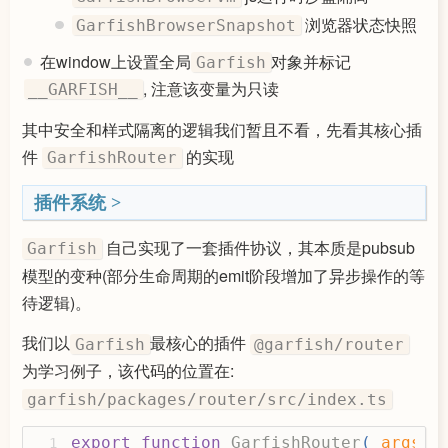
浏览器状态快照
GarfishBrowserSnapshot
在window上设置全局
对象并标记
Garfish
, 注意该变量为只读
__GARFISH__
其中安全和样式隔离的逻辑我们暂且不看，先看其核心插
件
的实现
GarfishRouter
插件系统
自己实现了一套插件协议，其本质是pubsub
Garfish
模型的变种(部分生命周期的emit阶段增加了异步操作的等
待逻辑)。
我们以
最核心的插件
Garfish
@garfish/router
为学习例子，该代码的位置在:
garfish/packages/router/src/index.ts
export
function
GarfishRouter
(
_args?:
1