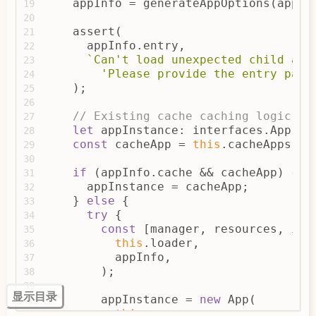
    appInfo = generateAppOptions(appNa
19
20
    assert(
21
      appInfo.entry,
22
`Can't load unexpected child app
23
'Please provide the entry para
24
    );
25
26
// Existing cache caching logic
27
let
 appInstance: interfaces.App | 
28
const
 cacheApp = 
this
.cacheApps[ap
29
30
if
 (appInfo.cache && cacheApp) {
31
      appInstance = cacheApp;
32
    } 
else
 {
33
try
 {
34
const
 [manager, resources, isH
35
this
.loader,
36
          appInfo,
37
        );
38
39
        appInstance = 
new
 App(
40
this
,
41