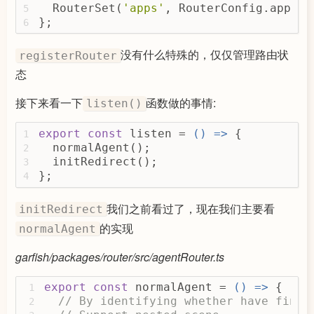
          }),
92
  RouterSet(
'apps'
, RouterConfig.apps.c
5
        });
93
};
6
      }
94
    }
95
没有什么特殊的，仅仅管理路由状
registerRouter
96
const
 apps = 
Object
.values(Garfis
态
97
98
const
 appList = apps.filter(
(
app
)
99
接下来看一下
函数做的事情:
listen()
if
 (!app.basename) app.basename
100
return
 !!app.activeWhen;
101
export
const
 listen = 
() =>
 {
1
    }) 
as
Array
<Required<interfaces.A
102
  normalAgent();
2
103
  initRedirect();
3
const
 listenOptions = {
104
};
4
      basename,
105
      active,
106
我们之前看过了，现在我们主要看
initRedirect
      deactive,
107
      autoRefreshApp,
的实现
108
normalAgent
      notMatch: onNotMatchRouter,
109
      apps: appList,
110
garfish/packages/router/src/agentRouter.ts
      listening: 
true
,
111
    };
112
export
const
 normalAgent = 
() =>
 {
1
    routerLog(
'listenRouterAndReDirec
113
// By identifying whether have finis
2
    listenRouterAndReDirect(listenOpt
114