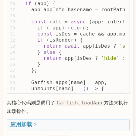
  }
if
 (app) {
93
26
  addRouterListener();
    app.appInfo.basename = rootPath;
94
27
};
95
28
const
 call = 
async
 (app: interface
29
if
 (!app) 
return
;
30
const
 isDes = cache && app.mount
31
if
 (isRender) {
32
return
await
 app[isDes ? 
'show
33
      } 
else
 {
34
return
 app[isDes ? 
'hide'
 : 
'u
35
      }
36
    };
37
38
    Garfish.apps[name] = app;
39
    unmounts[name] = 
() =>
 {
40
// Destroy the application durin
41
if
 (app.mounting) {
42
其核心代码则是调用了
方法来执行
Garfish.loadApp
delete
 Garfish.cacheApps[name]
43
加载操作。
      }
44
      call(app, 
false
);
45
应用加载
    };
46
47