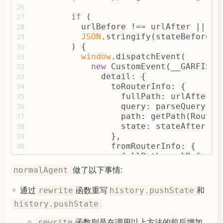
26
if
 (
27
          urlBefore !== urlAfter ||
28
JSON
.stringify(stateBefore) 
29
        ) {
30
window
.dispatchEvent(
31
new
 CustomEvent(__GARFISH_
32
              detail: {
33
                toRouterInfo: {
34
                  fullPath: urlAfter,
35
                  query: parseQuery(lo
36
                  path: getPath(Router
37
                  state: stateAfter,
38
                },
39
                fromRouterInfo: {
40
                  fullPath: urlBefore,
41
                  query: parseQuery(lo
42
做了以下事情:
normalAgent
                  path: getPath(Router
43
                  state: stateBefore,
44
通过
函数重写
和
rewrite
history.pushState
                },
45
history.pushState
                eventType: 
type
,
46
              },
47
函数则是在调用以上方法的前后增加
rewrite