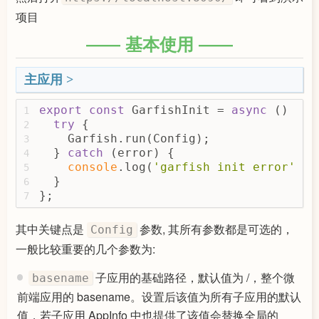
项目
基本使用
主应用
export
const
 GarfishInit = 
async
 () => 
1
try
 {
2
    Garfish.run(Config);
3
  } 
catch
 (error) {
4
console
.log(
'garfish init error'
, e
5
  }
6
};
7
其中关键点是
参数, 其所有参数都是可选的，
Config
一般比较重要的几个参数为:
子应用的基础路径，默认值为 /，整个微
basename
前端应用的 basename。设置后该值为所有子应用的默认
值，若子应用 AppInfo 中也提供了该值会替换全局的