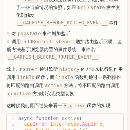
            }),
48
了一些当前情况的快照，如果
/
发生变
url
state
          );
49
        }
50
化则触发
// window.dispatchEvent(e);
51
事件
__GARFISH_BEFORE_ROUTER_EVENT__
return
 res;
52
      };
53
对
事件增加监听
popstate
    };
54
调用
增加路由监听回调。监
addRouterListener
55
    history.pushState = rewrite(
'pushS
听方法基于浏览器内置的事件系统，事件名:
56
    history.replaceState = rewrite(
're
57
__GARFISH_BEFORE_ROUTER_EVENT__
58
// Before the collection applicati
59
综上,
通过监听
的方法来执行副作用
router
history
window
.addEventListener(
60
调用
函数，而
函数则通过一系列操作
'popstate'
,
linkTo
linkTo
61
function
 (
event
) 
{
62
将匹配的路由调用
方法，将不匹配的路由调用
active
// Stop trigger collection fun
63
方法以实现类型切换
deactive
if
 (event && 
typeof
 event === 
64
return
;
65
这时候我们再回过头来看一下
函数的实现
active
if
 (history.state && 
typeof
 hi
66
delete
 history.state[__GARFI
67
window
.dispatchEvent(
async
function
active
(
68
1
new
 CustomEvent(__GARFISH_BE
  appInfo: interfaces.AppInfo,
69
2
            detail: {
  rootPath: 
string
 = 
'/'
,
70
3