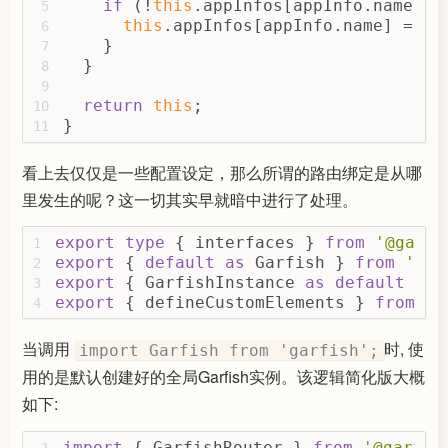
if
 (!
this
.appInfos[appInfo.name]) 
5
this
.appInfos[appInfo.name] = ap
6
    }
7
  }
8
9
return
this
;
10
}
11
看上去仅仅是一些配置设定，那么所谓的路由绑定是从哪
里发生的呢？这一切其实早就暗中进行了处理。
export
type
 { interfaces } 
from
'@garfi
1
export
 { 
default
as
 Garfish } 
from
'@ga
2
export
 { GarfishInstance 
as
default
 } 
f
3
export
 { defineCustomElements } 
from
'.
4
当调用
时, 使
import Garfish from 'garfish';
用的是默认创建好的全局Garfish实例。该逻辑简化版大概
如下:
import
 { GarfishRouter } 
from
'@garfis
1