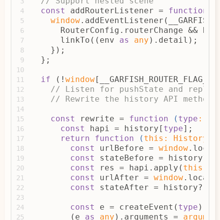
// Support nested scene
3
  },
115
const
 addRouterListener = 
function
 (
4
}
116
window
.addEventListener(__GARFISH_
5
      RouterConfig.routerChange && Rou
6
      linkTo((env 
as
any
).detail);
7
    });
8
  };
9
10
if
 (!
window
[__GARFISH_ROUTER_FLAG__]
11
// Listen for pushState and replac
12
// Rewrite the history API method,
13
14
const
 rewrite = 
function
 (
type
: ke
15
const
 hapi = history[
type
];
16
return
function
 (
this
: History
) 
17
const
 urlBefore = 
window
.locat
18
const
 stateBefore = history?.s
19
const
 res = hapi.apply(
this
, 
a
20
const
 urlAfter = 
window
.locati
21
const
 stateAfter = history?.st
22
23
const
 e = createEvent(
type
);
24
        (e 
as
any
).arguments = 
argumen
25