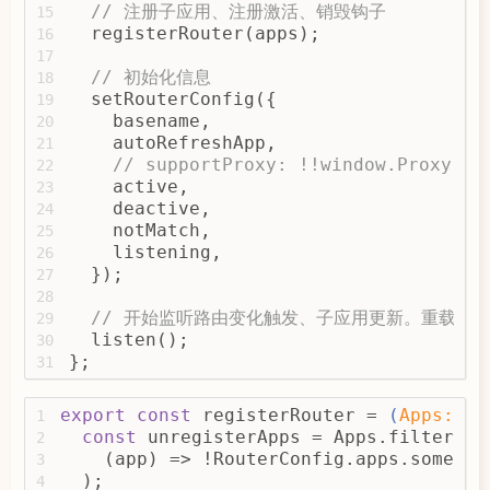
// 注册子应用、注册激活、销毁钩子
const
 { name, deactive } = appI
15
70
  registerRouter(apps);
if
 (deactive) 
return
 deactive(a
16
71
17
72
// 初始化信息
const
 unmount = unmounts[name];
18
73
  setRouterConfig({
      unmount && unmount();
19
74
    basename,
delete
 Garfish.apps[name];
20
75
    autoRefreshApp,
21
76
// supportProxy: !!window.Proxy,
// Nested scene to remove the c
22
77
    active,
// To avoid the main applicatio
23
78
    deactive,
const
 needToDeleteApps = router
24
79
    notMatch,
if
 (appInfo.rootPath === app.
25
80
    listening,
      });
26
81
  });
if
 (needToDeleteApps.length > 
0
27
82
        needToDeleteApps.forEach(
(
app
28
83
// 开始监听路由变化触发、子应用更新。重载默
delete
 Garfish.appInfos[app
29
84
  listen();
delete
 Garfish.cacheApps[ap
30
85
};
        });
31
86
        router.setRouterConfig({
87
          apps: router.routerConfig.a
88
export
const
 registerRouter = 
(
Apps: 
Ar
1
return
 !needToDeleteApps.
89
const
 unregisterApps = Apps.filter(
2
              (needDelete) => app.nam
90
    (app) => !RouterConfig.apps.some(
(
i
3
            );
91
  );
4