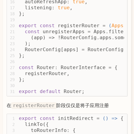
  autoRefreshApp: 
true
,
16
          deactive,
114
  listening: 
true
,
17
          autoRefreshApp,
115
};
18
          notMatch: onNotMatchRouter,
116
19
          apps: appList,
117
export
const
 registerRouter = 
(
Apps: 
A
20
          listening: 
true
,
118
const
 unregisterApps = Apps.filter(
21
        };
119
    (app) => !RouterConfig.apps.some(
(
22
        routerLog(
'listenRouterAndReD
120
  );
23
        listenRouterAndReDirect(liste
121
  RouterConfig[apps] = RouterConfig.ap
24
      },
122
};
25
123
26
registerApp
(
appInfos
)
 {
124
const
 Router: RouterInterface = {
27
const
 appList = 
Object
.values
125
  registerRouter,
28
// @ts-ignore
126
};
29
        router.registerRouter(appList
127
30
// After completion of the re
128
export
default
 Router;
31
// Has been running after add
129
if
 (!Garfish.running) 
return
;
130
在
阶段仅仅是将子应用注册
registerRouter
        routerLog(
'registerApp initRe
131
        initRedirect();
132
      },
export
const
 initRedirect = 
() =>
 {
133
1
    };
  linkTo({
134
2
  };
    toRouterInfo: {
135
3