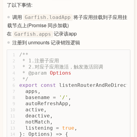
了以下事情:
        Garfish.apps[name] = app;
48
        unmounts[name] = 
() =>
 {
49
调用
将子应用挂载到子应用挂
Garfish.loadApp
// Destroy the application 
50
if
 (app.mounting) {
51
载节点上(Promise 同步加载)
delete
 Garfish.cacheApps[
52
在
记录该app
Garfish.apps
          }
53
注册到 unmounts 记录销毁逻辑
          call(app, 
false
);
54
        };
55
/**
1
56
 * 1.注册子应用
if
 (currentApp === activeApp)
2
57
 * 2.对应子应用激活，触发激活回调
await
 call(app, 
true
);
3
58
 * 
@param 
Options
        }
4
59
 */
      }
5
60
export
const
 listenRouterAndReDirect =
    }
6
61
  apps,
7
62
  basename = 
'/'
,
async
function
deactive
(
appInfo: 
8
63
  autoRefreshApp,
      routerLog(
`
${appInfo.name}
 deac
9
64
  active,
        appInfo,
10
65
  deactive,
        rootPath,
11
66
  notMatch,
      });
12
67
  listening = 
true
,
13
68
}: Options) => {
      activeApp = 
null
;
14
69