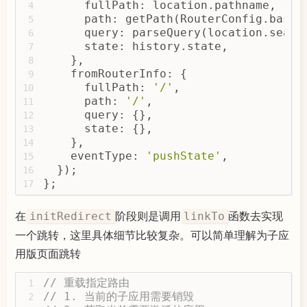
}
      fullPath: location.pathname,
136
4
      path: getPath(RouterConfig.basen
5
      query: parseQuery(location.searc
6
      state: history.state,
7
    },
8
    fromRouterInfo: {
9
      fullPath: 
'/'
,
10
      path: 
'/'
,
11
      query: {},
12
      state: {},
13
    },
14
    eventType: 
'pushState'
,
15
  });
16
};
17
在
阶段则是调用
函数去实现
initRedirect
linkTo
一个跳转，这里具体细节比较复杂。可以简单理解为子应
用版页面跳转
// 重载指定路由
1
// 1. 当前的子应用需要销毁
2