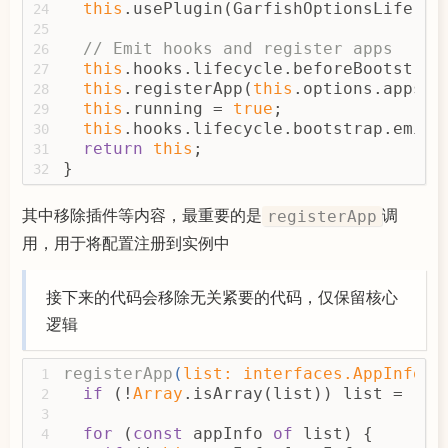
this
.usePlugin(GarfishOptionsLife(
th
24
25
// Emit hooks and register apps
26
this
.hooks.lifecycle.beforeBootstrap
27
this
.registerApp(
this
.options.apps |
28
this
.running = 
true
;
29
this
.hooks.lifecycle.bootstrap.emit(
30
return
this
;
31
}
32
其中移除插件等内容，最重要的是
调
registerApp
用，用于将配置注册到实例中
接下来的代码会移除无关紧要的代码，仅保留核心
逻辑
registerApp
(
list: interfaces.AppInfo |
1
if
 (!
Array
.isArray(list)) list = [li
2
3
for
 (
const
 appInfo 
of
 list) {
4