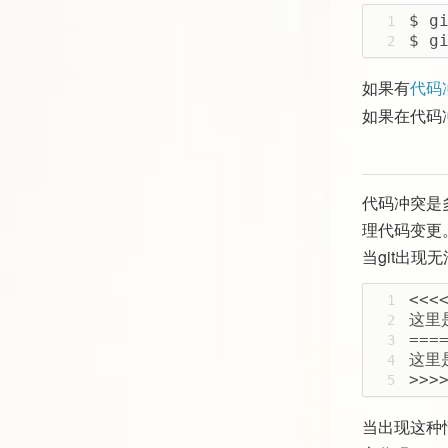
$ g
1
$ g
2
如果有
代码
如果在代码
代码冲突是
理代码变更
当git出
<<<
1
这里
2
===
3
这里
4
>>>
5
当出现这种