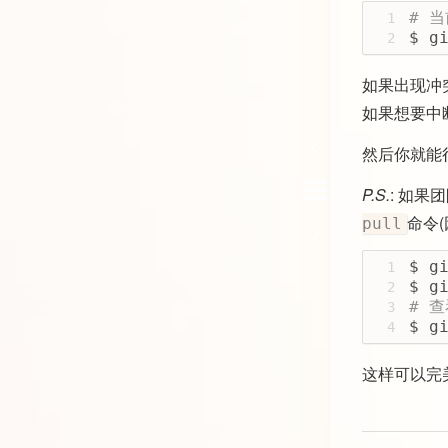
# 当
1
$ g
2
如果出现冲
如果想要中断
然后你就能很
P.S.
: 如
命令(
pull
$ g
1
$ g
2
# 
3
$ g
4
这样可以完