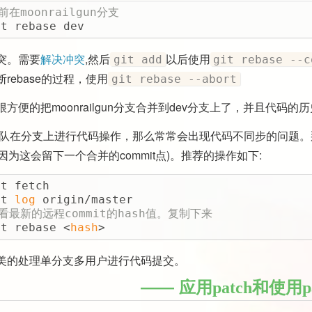
前在moonrailgun分支
it rebase dev
突。需要
解决冲突
,然后
以后使用
git add
git rebase --c
rebase的过程，使用
git rebase --abort
方便的把moonrailgun分支合并到dev分支上了，并且代码的
果团队在分支上进行代码操作，那么常常会出现代码不同步的问题
因为这会留下一个合并的commit点)。推荐的操作如下:
it fetch
it 
log
 origin/master
查看最新的远程commit的hash值。复制下来
it rebase <
hash
>
美的处理单分支多用户进行代码提交。
应用patch和使用pa