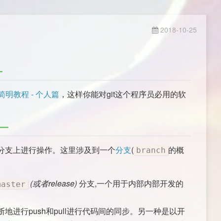
2018-10-25
简明教程 - 个人篇
，这样你能对git这个程序员必用的软
分支上进行操作。这里涉及到一个
分支
(
的概
branch
(或者release)
分支,一个用于内部内部开发的
master
进行push和pull进行代码间的同步。另一种是以开