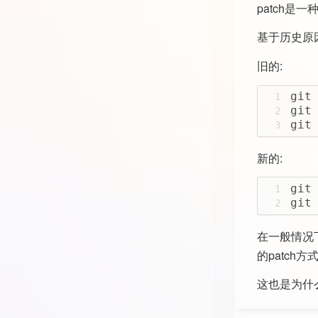
patch是
基于历史原因,
旧的:
git
1
git
2
git
3
新的:
git
1
git
2
在一般情况
的patch方
这也是为什