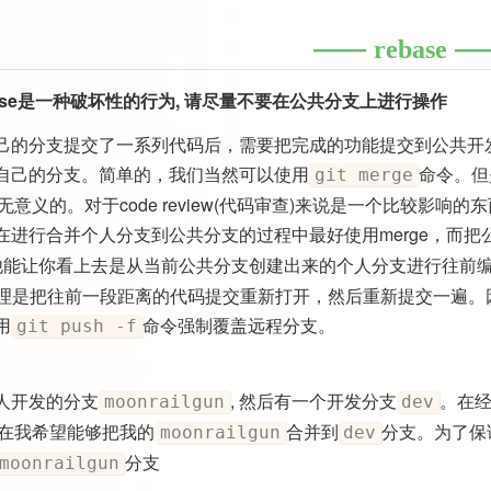
rebase
ebase是一种破坏性的行为, 请尽量不要在公共分支上进行操作
己的分支提交了一系列代码后，需要把完成的功能提交到公共开
自己的分支。简单的，我们当然可以使用
命令。但是
git merge
t是无意义的。对于code review(代码审查)来说是一个比较影响的
在进行合并个人分支到公共分支的过程中最好使用merge，而
 他能让你看上去是从当前公共分支创建出来的个人分支进行往前
e的原理是把往前一段距离的代码提交重新打开，然后重新提交一遍
用
命令强制覆盖远程分支。
git push -f
人开发的分支
, 然后有一个开发分支
。在
moonrailgun
dev
。现在我希望能够把我的
合并到
分支。为了保
moonrailgun
dev
分支
moonrailgun