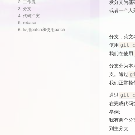
2.
工作流
发分支为基
3.
分支
或者一个人
4.
代码冲突
5.
rebase
6.
应用patch和使用patch
分支，英文名
使用
git 
我们在使用
分支分为本
支。通过
g
我们正常操
通过
git 
在完成代码
举例:
我有两个分
到主分支